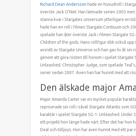
Richard Dean Andersson
hade en huvudroll i Starg
överste Jack O’Niel. Han lämnade serien 2005 men
stanna kvar i Stargates universum ytterligare en tid
hade han en roll i filmen Stargate:Contiuum och 2
spelade han åter överste Jack i filmen Stargate SG-
Children of the gods. Hans rollfigur dök också upp i
avsnitt av Stargate Universe och han gav liv åt sin r
genom att göra rösten till honom i spelet Stargate 
Unleashed. Christopher Judge, som spelade Teal’c, 
serier sedan 2007. Även han har hunnit med att röst
Den älskade major Ama
Major Amanda Carter var en mycket populär karaktä
repriserade sin roll i såväl Stargate Atlantis som 
karaktär i spelet Stargate SG-1: Unleashed. Under 
ett projekt hon länge hade närt. Efter det har hon h
Deal och Killjoys. Hon har även hunnit med ett par rol