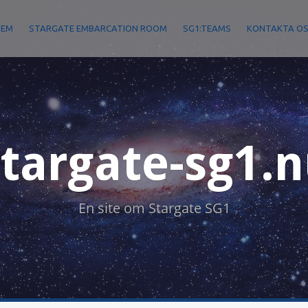
HEM
STARGATE EMBARCATION ROOM
SG1:TEAMS
KONTAKTA O
targate-sg1.
En site om Stargate SG1