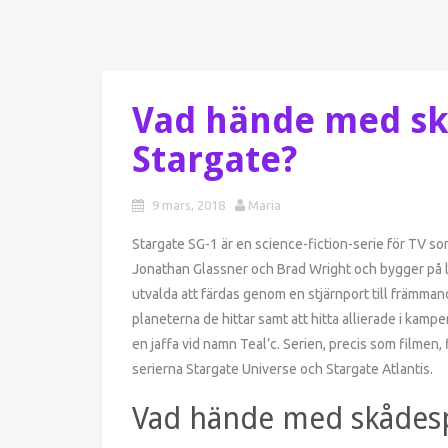
Vad hände med sk
Stargate?
9 mars, 2018
Maria
Stargate SG-1 är en science-fiction-serie för TV 
Jonathan Glassner och Brad Wright och bygger på l
utvalda att färdas genom en stjärnport till främman
planeterna de hittar samt att hitta allierade i kam
en jaffa vid namn Teal’c. Serien, precis som filmen, 
serierna Stargate Universe och Stargate Atlantis.
Vad hände med skådesp