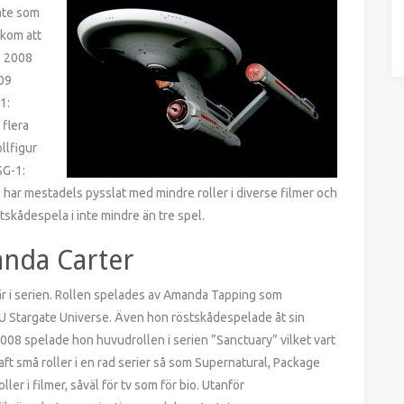
ate som
 kom att
. 2008
009
1:
 flera
ollfigur
SG-1:
har mestadels pysslat med mindre roller i diverse filmer och
skådespela i inte mindre än tre spel.
nda Carter
r i serien. Rollen spelades av Amanda Tapping som
SGU Stargate Universe. Även hon röstskådespelade åt sin
2008 spelade hon huvudrollen i serien ”Sanctuary” vilket vart
aft små roller i en rad serier så som Supernatural, Package
ler i filmer, såväl för tv som för bio. Utanför