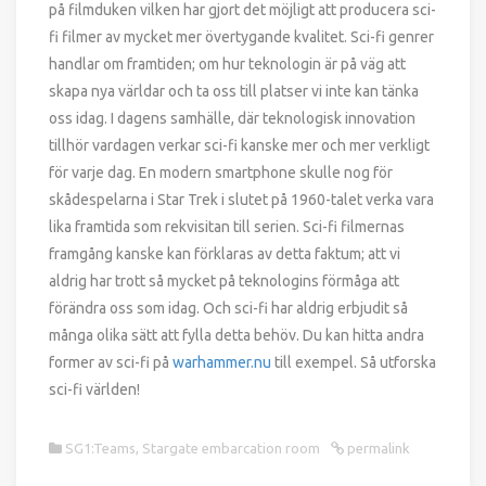
på filmduken vilken har gjort det möjligt att producera sci-
fi filmer av mycket mer övertygande kvalitet. Sci-fi genrer
handlar om framtiden; om hur teknologin är på väg att
skapa nya världar och ta oss till platser vi inte kan tänka
oss idag. I dagens samhälle, där teknologisk innovation
tillhör vardagen verkar sci-fi kanske mer och mer verkligt
för varje dag. En modern smartphone skulle nog för
skådespelarna i Star Trek i slutet på 1960-talet verka vara
lika framtida som rekvisitan till serien. Sci-fi filmernas
framgång kanske kan förklaras av detta faktum; att vi
aldrig har trott så mycket på teknologins förmåga att
förändra oss som idag. Och sci-fi har aldrig erbjudit så
många olika sätt att fylla detta behöv. Du kan hitta andra
former av sci-fi på
warhammer.nu
till exempel. Så utforska
sci-fi världen!
SG1:Teams
,
Stargate embarcation room
permalink