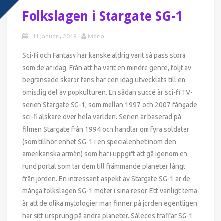
Folkslagen i Stargate SG-1
11 januari, 2018
Maria
Sci-Fi och Fantasy har kanske aldrig varit så pass stora
som de är idag. Från att ha varit en mindre genre, följt av
begränsade skaror fans har den idag utvecklats till en
omistlig del av popkulturen. En sådan succé är sci-fi TV-
serien Stargate SG-1, som mellan 1997 och 2007 fångade
sci-fi älskare över hela världen. Serien är baserad på
filmen Stargate från 1994 och handlar om fyra soldater
(som tillhör enhet SG-1 i en specialenhet inom den
amerikanska armén) som har i uppgift att gå igenom en
rund portal som tar dem till främmande planeter långt
från jorden. En intressant aspekt av Stargate SG-1 är de
många folkslagen SG-1 möter i sina resor. Ett vanligt tema
är att de olika mytologier man finner på jorden egentligen
har sitt ursprung på andra planeter. Således träffar SG-1