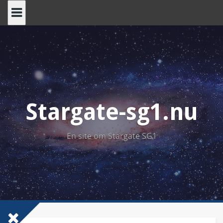
Skip
to
content
Stargate-sg1.nu
En site om Stargate SG1