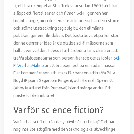
fi; ett bra exempel är Star Trek som sedan 1960-talet har
släppt ett flertal serier och filmer. Sci-Fi genren har
funnits länge, men de senaste årtiondena har den i större
och större utsträckning tagit sig till den allmänna
publiken genom filmduken. Det bästa beviset på hur stor
denna genrer är idag är de otaliga sci-fi mässorna som
hålla över världen. I dessa får hårdbitna fans chansen att
träffa skådespelarna som personifierade deras idoler.
Sci-
FI World i Malmö
är ett bra exempel på en sådan mässa.
Där kommer fansen att i mars få chansen att träffa Billy
Boyd (Pippin i Sagan om Ringen), och Hannah Spearritt
(Abby Maitland från Primeval) bland många andra. Ett
måste för den inbitne!
Varför science fiction?
Varför har sci-fi och fantasy blivit så stort idag? Det har
nog inte lite att göra med den teknologiska utvecklinge