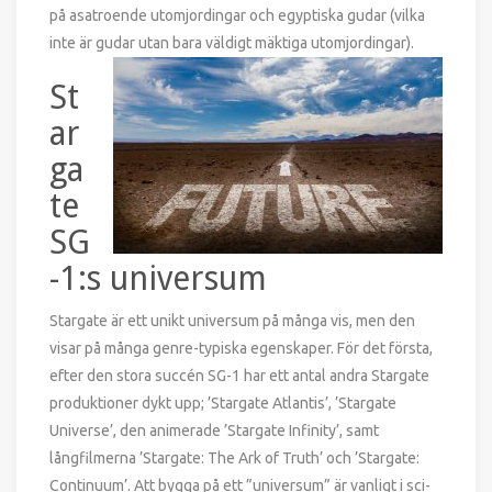
på asatroende utomjordingar och egyptiska gudar (vilka
inte är gudar utan bara väldigt mäktiga utomjordingar).
St
ar
ga
te
SG
-1:s universum
Stargate är ett unikt universum på många vis, men den
visar på många genre-typiska egenskaper. För det första,
efter den stora succén SG-1 har ett antal andra Stargate
produktioner dykt upp; ’Stargate Atlantis’, ’Stargate
Universe’, den animerade ’Stargate Infinity’, samt
långfilmerna ’Stargate: The Ark of Truth’ och ’Stargate:
Continuum’. Att bygga på ett ”universum” är vanligt i sci-